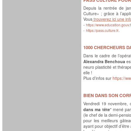
PASS CULTURE POUR
Depuis la rentrée de ja
Culture» ; grâce à l’app
Vous
trouverez ici une in
-
https://www.education.gouv.
.
-
https://pass.culture.fr
1000 CHERCHEURS D
Dans le cadre de l’opéra
Alexandra Benchoua
est
neuro plasticité et théra
elle !
Plus d’infos sur
https://w
BIEN DANS SON CORP
Vendredi 19 novembre, d
dans ma tête
" mené par
(le chef de la demi-pensi
pour les meilleurs gâtea
ayant pour objectif d’être