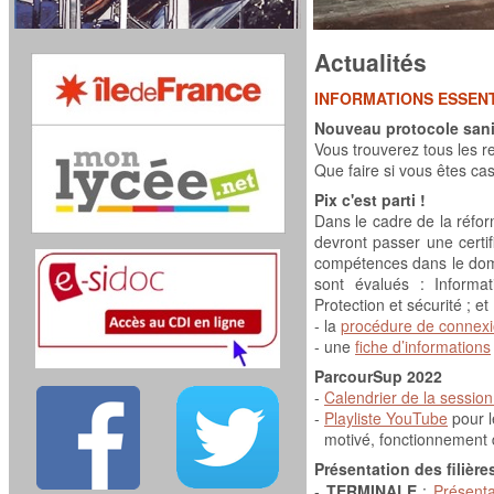
Actualités
INFORMATIONS ESSEN
Nouveau protocole sanit
Vous trouverez tous les 
Que faire si vous êtes cas
Pix c'est parti !
Dans le cadre de la réfo
devront passer une certif
compétences dans le dom
sont évalués : Informa
Protection et sécurité ; 
-
la
procédure de connex
-
une
fiche d’informations
ParcourSup 2022
-
Calendrier de la sessio
-
Playliste YouTube
pour l
motivé, fonctionnement 
Présentation des filière
-
TERMINALE
:
Présenta