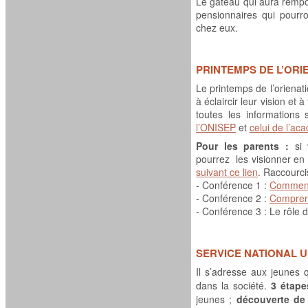
Le gâteau qui aura rempo
pensionnaires qui pourro
chez eux.
PRINTEMPS DE L’ORI
Le printemps de l’orienat
à éclaircir leur vision et 
toutes les information
l’ONISEP
et
celui de l’ac
Pour les parents :
si
pourrez les visionner en 
suivant ce lien
. Raccourci
-
Conférence 1 :
Comment 
-
Conférence 2 :
Comprend
-
Conférence 3 : Le rôle d
SERVICE NATIONAL 
Il s’adresse aux jeunes 
dans la société.
3 étape
jeunes ;
découverte de