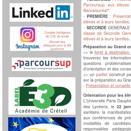
Parcoursup aux élèves 
Baccalauréat
".
-
PREMIÈRE
:
Présenta
élèves et à leurs familles
.
-
SECONDE
GENERALE
Compte Instagram
classe de Seconde Génér
du CVL du lycée
élèves et à leurs familles
.
C
onseil des
délégués pour la
V
ie
Préparation au
Grand or
L
ycéenne
=> le
livret à destinatio
trouverez les informatio
questions problématis
d'orientation et des conse
=> un
padlet
construit p
sur la préparation au Gra
-
Présentation et conseil
Orientation pour les él
L'Université Paris Dauph
des Lycéens, le
22 jan
sanitaire, la manifestati
aux conférences de pré
modalités de candidat
responsables pédago