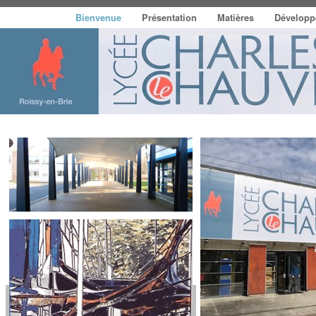
Bienvenue
Présentation
Matières
Développ
Présentation
Matières
Développement durabl