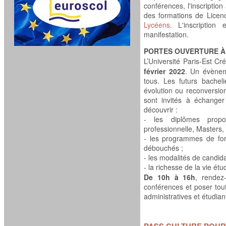
conférences, l'inscription
des formations de Licen
Lycéens
. L'inscription
manifestation.
PORTES OUVERTURE À
L’Université Paris-Est Cr
février 2022
. Un évène
tous. Les futurs bacheli
évolution ou reconversion
sont invités à échanger
découvrir :
- les diplômes prop
professionnelle, Masters,
- les programmes de form
débouchés ;
- les modalités de candida
- la richesse de la vie ét
De 10h à 16h
, rende
conférences et poser tou
administratives et étudia