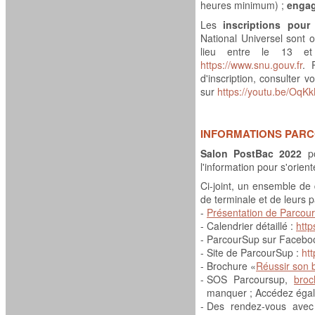
heures minimum) ;
enga
Les
inscriptions pour
National Universel sont 
lieu entre le 13 et
https://www.snu.gouv.fr
. 
d'inscription, consulter 
sur
https://youtu.be/Oq
INFORMATIONS PARC
Salon PostBac 2022
po
l'information pour s'orien
Ci-joint, un ensemble de
de terminale et de leurs 
-
Présentation de Parcou
-
Calendrier détaillé :
http
-
ParcourSup sur Faceboo
-
Site de ParcourSup :
htt
-
Brochure «
Réussir son 
-
SOS Parcoursup,
bro
manquer ; Accédez éga
-
Des rendez-vous ave